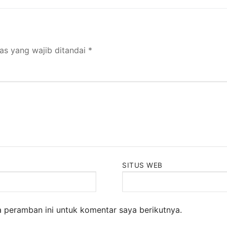
post:
as yang wajib ditandai
*
SITUS WEB
 peramban ini untuk komentar saya berikutnya.