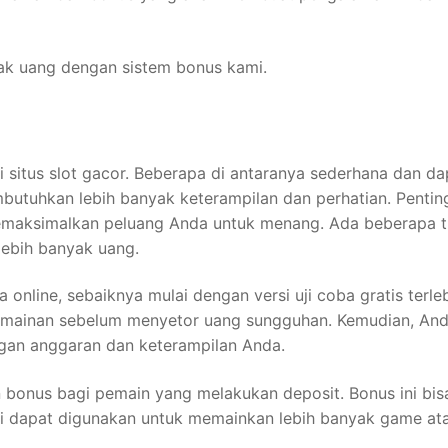
ak uang dengan sistem bonus kami.
 situs slot gacor. Beberapa di antaranya sederhana dan da
butuhkan lebih banyak keterampilan dan perhatian. Pentin
memaksimalkan peluang Anda untuk menang. Ada beberapa t
ebih banyak uang.
online, sebaiknya mulai dengan versi uji coba gratis terle
permainan sebelum menyetor uang sungguhan. Kemudian, An
an anggaran dan keterampilan Anda.
n bonus bagi pemain yang melakukan deposit. Bonus ini bis
ni dapat digunakan untuk memainkan lebih banyak game at