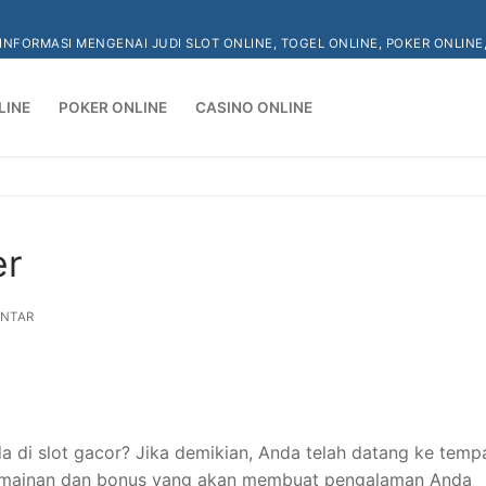
FORMASI MENGENAI JUDI SLOT ONLINE, TOGEL ONLINE, POKER ONLINE,
LINE
POKER ONLINE
CASINO ONLINE
Cari:
er
NTAR
di slot gacor? Jika demikian, Anda telah datang ke temp
rmainan dan bonus yang akan membuat pengalaman Anda