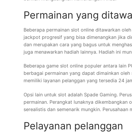
Permainan yang ditaw
Beberapa permainan slot online ditawarkan ole
jackpot progresif yang bisa dimenangkan jika d
dan merupakan cara yang bagus untuk menghasilka
juga menawarkan hadiah lainnya. Hadiah ini mung
Beberapa game slot online populer antara lain P
berbagai permainan yang dapat dimainkan oleh s
memiliki layanan pelanggan yang tersedia 24 jam
Opsi lain untuk slot adalah Spade Gaming. Per
permainan. Perangkat lunaknya dikembangkan ol
serealistis dan semenarik mungkin. Perusahaan m
Pelayanan pelanggan