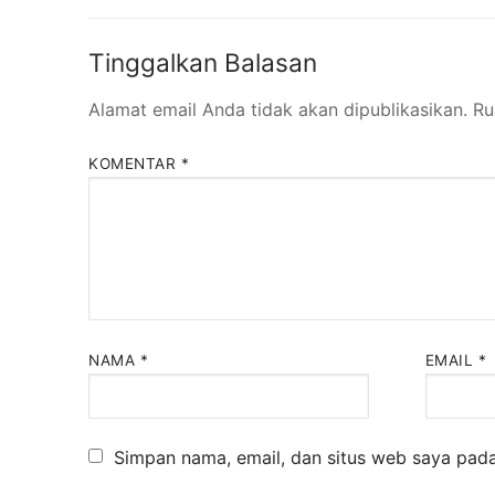
post:
Tinggalkan Balasan
Alamat email Anda tidak akan dipublikasikan.
Ru
KOMENTAR
*
NAMA
*
EMAIL
*
Simpan nama, email, dan situs web saya pada