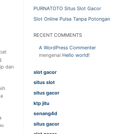
PURNATOTO Situs Slot Gacor
Slot Online Pulsa Tanpa Potongan
RECENT COMMENTS
A WordPress Commenter
pat
mengenai
Hello world!
g
ip dan
slot gacor
situs slot
bih
situs gacor
da
ktp jitu
senang4d
a
situs gacor
au