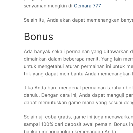
senyaman mungkin di
Cemara 777
.
Selain itu, Anda akan dapat memenangkan bany
Bonus
Ada banyak sekali permainan yang ditawarkan di
dimainkan dalam beberapa menit. Yang lain mem
untuk mengetahui aturan permainan ini untuk 
trik yang dapat membantu Anda memenangkan l
Jika Anda baru mengenal permainan taruhan bola 
dahulu. Dengan cara ini, Anda dapat menguji 
dapat memutuskan game mana yang sesuai deng
Selain uji coba gratis, game ini juga menawarka
sampai 100% dari deposit awal pemain. Bonus i
bahkan menguangkan kemenangan Anda.