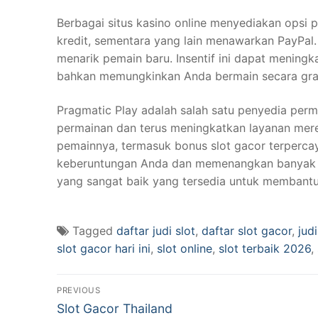
Berbagai situs kasino online menyediakan opsi
kredit, sementara yang lain menawarkan PayPal
menarik pemain baru. Insentif ini dapat mening
bahkan memungkinkan Anda bermain secara grat
Pragmatic Play adalah salah satu penyedia perma
permainan dan terus meningkatkan layanan mere
pemainnya, termasuk bonus slot gacor terperca
keberuntungan Anda dan memenangkan banyak uan
yang sangat baik yang tersedia untuk membantu
Tagged
daftar judi slot
,
daftar slot gacor
,
judi
slot gacor hari ini
,
slot online
,
slot terbaik 2026
,
Navigasi
PREVIOUS
Previous
pos
Slot Gacor Thailand