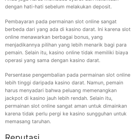
dengan hati-hati sebelum melakukan deposit.
Pembayaran pada permainan slot online sangat
berbeda dari yang ada di kasino darat. Ini karena slot
online menawarkan berbagai bonus, yang
menjadikannya pilihan yang lebih menarik bagi para
pemain. Selain itu, kasino online tidak memiliki biaya
operasi yang sama dengan kasino darat.
Persentase pengembalian pada permainan slot online
lebih tinggi daripada kasino darat. Namun, pemain
harus menyadari bahwa peluang memenangkan
jackpot di kasino jauh lebih rendah. Selain itu,
permainan slot online sangat aman untuk dimainkan
karena tidak perlu pergi ke kasino sungguhan untuk
memasang taruhan.
Reputasi