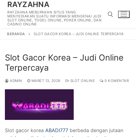
RAYZAHNA
Lompat
ke
RAYZAHNA MERUPAKAN SITUS YANG
MENYEDIAKAN SUATU INFORMASI MENGENAI JUDI
konten
SLOT ONLINE, TOGEL ONLINE, POKER ONLINE, DAN
CASINO ONLINE
BERANDA
SLOT GACOR KOREA – JUDI ONLINE TERPERCAYA
Cari:
Slot Gacor Korea – Judi Online
Terpercaya
ADMIN
MARET 13, 2026
SLOT ONLINE
0 KOMENTAR
Slot gacor korea
ABADI777
berbeda dengan jutaan