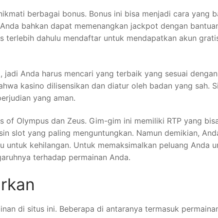
nikmati berbagai bonus. Bonus ini bisa menjadi cara yang 
 Anda bahkan dapat memenangkan jackpot dengan bantua
us terlebih dahulu mendaftar untuk mendapatkan akun gratis
 jadi Anda harus mencari yang terbaik yang sesuai dengan
wa kasino dilisensikan dan diatur oleh badan yang sah. S
erjudian yang aman.
s of Olympus dan Zeus. Gim-gim ini memiliki RTP yang bis
sin slot yang paling menguntungkan. Namun demikian, And
pu untuk kehilangan. Untuk memaksimalkan peluang Anda u
aruhnya terhadap permainan Anda.
arkan
n di situs ini. Beberapa di antaranya termasuk permaina