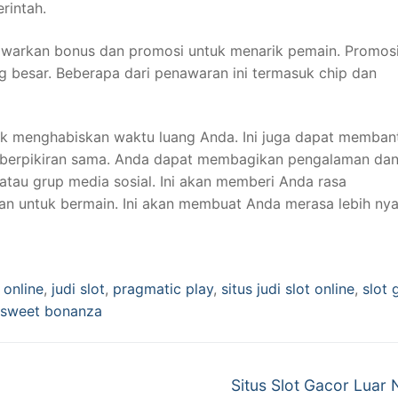
rintah.
nawarkan bonus dan promosi untuk menarik pemain. Promosi
besar. Beberapa dari penawaran ini termasuk chip dan
tuk menghabiskan waktu luang Anda. Ini juga dapat memban
berpikiran sama. Anda dapat membagikan pengalaman da
atau grup media sosial. Ini akan memberi Anda rasa
n untuk bermain. Ini akan membuat Anda merasa lebih ny
 online
,
judi slot
,
pragmatic play
,
situs judi slot online
,
slot 
sweet bonanza
Next
Situs Slot Gacor Luar 