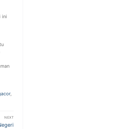
 ini
tu
n
aman
gacor
,
NEXT
Negeri