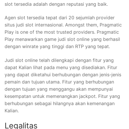
slot tersedia adalah dengan reputasi yang baik.
Agen slot tersedia tepat dari 20 sejumlah provider
situs judi slot internasional. Amongst them, Pragmatic
Play is one of the most trusted providers. Pragmatic
Play menawarkan game judi slot online yang berhasil
dengan winrate yang tinggi dan RTP yang tepat.
Judi slot online telah dilengkapi dengan fitur yang
dapat Kalian lihat pada menu yang disediakan. Fitur
yang dapat diketahui berhubungan dengan jenis-jenis
pemain dan tujuan utama. Fitur yang berhubungan
dengan tujuan yang menggangu akan mempunyai
kesempatan untuk memenangkan jackpot. Fitur yang
berhubungan sebagai hilangnya akan kemenangan
Kalian.
Legalitas