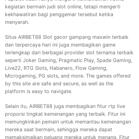
kegiatan bermain judi slot online, tetapi mengerti
kekhawatiran bagi penggemar tersebut ketika
menyerah.
Situs AIRBET88 Slot gacor gampang maxwin terbaik
dan terpercaya hari ini juga membagikan game
terlengkap dari berbagai provider slot ternama terbaik
seperti Joker Gaming, Pragmatic Play, Spade Gaming,
Live22, RTG Slots, Habanero, Flow Gaming,
Microgaming, PG slots, and more. The games offered
by this site are safe and secure, as well as the
platform is easy to navigate.
Selain itu, AIRBET88 juga membagikan fitur rtp live
proporsi tingkat kemenangan yang terbaik. Fitur ini
memungkinkan pemain untuk memantau kemenangan
mereka saat bermain, sehingga mereka dapat
memaksimalkan peluang mereka untuk menang. Fitur