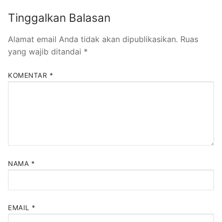
Tinggalkan Balasan
Alamat email Anda tidak akan dipublikasikan.
Ruas
yang wajib ditandai
*
KOMENTAR
*
NAMA
*
EMAIL
*