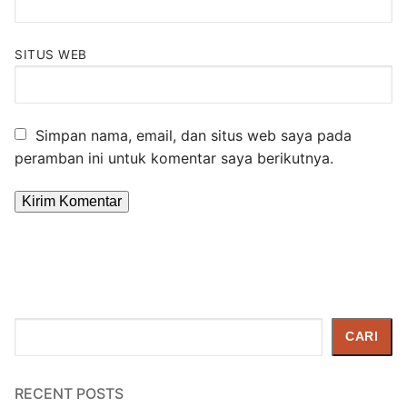
SITUS WEB
Simpan nama, email, dan situs web saya pada
peramban ini untuk komentar saya berikutnya.
Cari
CARI
RECENT POSTS