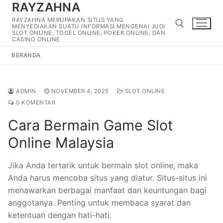
RAYZAHNA
Lompat
ke
RAYZAHNA MERUPAKAN SITUS YANG
MENYEDIAKAN SUATU INFORMASI MENGENAI JUDI
konten
SLOT ONLINE, TOGEL ONLINE, POKER ONLINE, DAN
CASINO ONLINE
BERANDA
Cari:
ADMIN
NOVEMBER 4, 2025
SLOT ONLINE
0 KOMENTAR
Cara Bermain Game Slot
Online Malaysia
Jika Anda tertarik untuk bermain slot online, maka
Anda harus mencoba situs yang diatur. Situs-situs ini
menawarkan berbagai manfaat dan keuntungan bagi
anggotanya. Penting untuk membaca syarat dan
ketentuan dengan hati-hati.