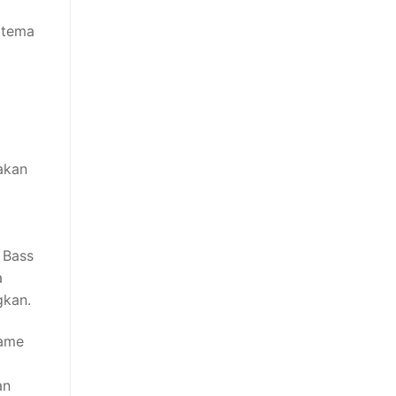
 tema
akan
 Bass
a
gkan.
game
an