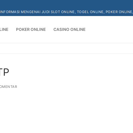
FORMASI MENGENAI JUDI SLOT ONLINE, TOGEL ONLINE, POKER ONLINE,
LINE
POKER ONLINE
CASINO ONLINE
Cari:
TP
OMENTAR