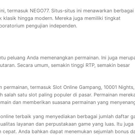
ni, termasuk NEGO77. Situs-situs ini menawarkan berbagai
k klasik hingga modern. Mereka juga memiliki tingkat
aboratorium pengujian independen.
entu peluang Anda memenangkan permainan. Ini juga merup
putaran. Secara umum, semakin tinggi RTP, semakin besar
permainan, termasuk Slot Online Gampang, 10001 Nights,
h salah satu slot paling populer di pasar. Permainan merek
emain dan memberikan suasana permainan yang menyenan
i online terbaik yang menyediakan berbagai jumlah daftar 
kualitas layanan dan perpustakaan game yang luas. Itu juga
n cepat. Anda bahkan dapat menemukan sejumlah bonus d