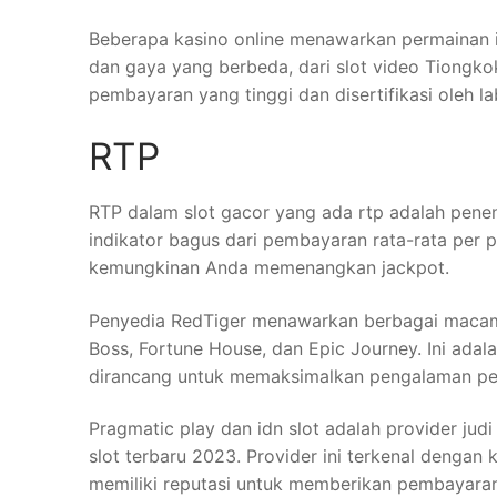
Beberapa kasino online menawarkan permainan i
dan gaya yang berbeda, dari slot video Tiongko
pembayaran yang tinggi dan disertifikasi oleh l
RTP
RTP dalam slot gacor yang ada rtp adalah pen
indikator bagus dari pembayaran rata-rata per 
kemungkinan Anda memenangkan jackpot.
Penyedia RedTiger menawarkan berbagai macam 
Boss, Fortune House, dan Epic Journey. Ini adala
dirancang untuk memaksimalkan pengalaman p
Pragmatic play dan idn slot adalah provider jud
slot terbaru 2023. Provider ini terkenal dengan 
memiliki reputasi untuk memberikan pembayara