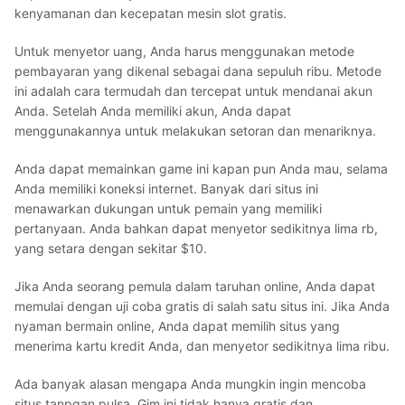
kenyamanan dan kecepatan mesin slot gratis.
Untuk menyetor uang, Anda harus menggunakan metode
pembayaran yang dikenal sebagai dana sepuluh ribu.
Metode
ini adalah cara termudah dan tercepat untuk mendanai akun
Anda.
Setelah Anda memiliki akun, Anda dapat
menggunakannya untuk melakukan setoran dan menariknya.
Anda dapat memainkan game ini kapan pun Anda mau, selama
Anda memiliki koneksi internet.
Banyak dari situs ini
menawarkan dukungan untuk pemain yang memiliki
pertanyaan.
Anda bahkan dapat menyetor sedikitnya lima rb,
yang setara dengan sekitar $10.
Jika Anda seorang pemula dalam taruhan online, Anda dapat
memulai dengan uji coba gratis di salah satu situs ini.
Jika Anda
nyaman bermain online, Anda dapat memilih situs yang
menerima kartu kredit Anda, dan menyetor sedikitnya lima ribu.
Ada banyak alasan mengapa Anda mungkin ingin mencoba
situs tanpgan pulsa.
Gim ini tidak hanya gratis dan