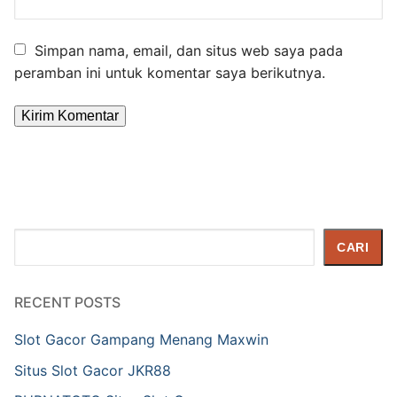
Simpan nama, email, dan situs web saya pada
peramban ini untuk komentar saya berikutnya.
Cari
CARI
RECENT POSTS
Slot Gacor Gampang Menang Maxwin
Situs Slot Gacor JKR88