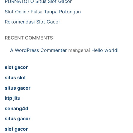
PURNATOTO Situs Slot Gacor
Slot Online Pulsa Tanpa Potongan
Rekomendasi Slot Gacor
RECENT COMMENTS
A WordPress Commenter
mengenai
Hello world!
slot gacor
situs slot
situs gacor
ktp jitu
senang4d
situs gacor
slot gacor