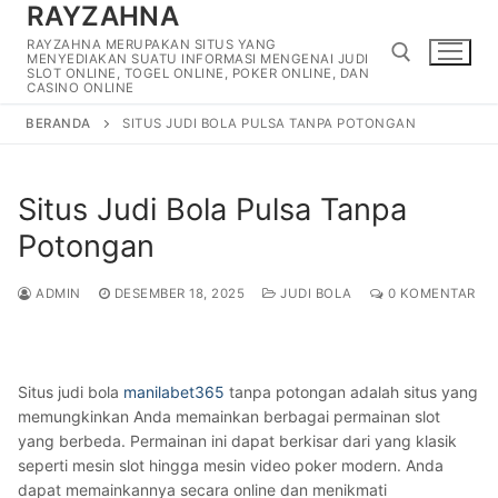
RAYZAHNA
Lompat
ke
RAYZAHNA MERUPAKAN SITUS YANG
MENYEDIAKAN SUATU INFORMASI MENGENAI JUDI
konten
SLOT ONLINE, TOGEL ONLINE, POKER ONLINE, DAN
CASINO ONLINE
BERANDA
SITUS JUDI BOLA PULSA TANPA POTONGAN
Cari:
Situs Judi Bola Pulsa Tanpa
Potongan
ADMIN
DESEMBER 18, 2025
JUDI BOLA
0 KOMENTAR
Situs judi bola
manilabet365
tanpa potongan adalah situs yang
memungkinkan Anda memainkan berbagai permainan slot
yang berbeda.
Permainan ini dapat berkisar dari yang klasik
seperti mesin slot hingga mesin video poker modern.
Anda
dapat memainkannya secara online dan menikmati