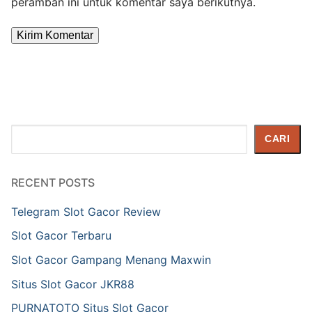
peramban ini untuk komentar saya berikutnya.
Cari
CARI
RECENT POSTS
Telegram Slot Gacor Review
Slot Gacor Terbaru
Slot Gacor Gampang Menang Maxwin
Situs Slot Gacor JKR88
PURNATOTO Situs Slot Gacor