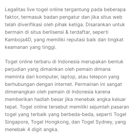
Legalitas live togel online tergantung pada beberapa
faktor, termasuk badan pengatur dan jika situs web
telah diverifikasi oleh pihak ketiga. Disarankan untuk
bermain di situs berlisensi & terdaftar, seperti
Kamboja4D, yang memiliki reputasi baik dan tingkat
keamanan yang tinggi.
Togel online terbaru di Indonesia merupakan bentuk
perjudian yang dimainkan oleh pemain dimana
meminta dari komputer, laptop, atau telepon yang
berhubungan dengan internet. Permainan ini sangat
dimenangkan oleh pemain di Indonesia karena
memberikan hadiah besar jika menebak angka keluar
tepat. Togel online tersebut memiliki sejumlah pasaran
togel yang terbaik yang berbeda-beda, seperti Togel
Singapore, Togel Hongkong, dan Togel Sydney, yang
menebak 4 digit angka.