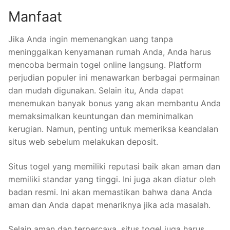
Manfaat
Jika Anda ingin memenangkan uang tanpa
meninggalkan kenyamanan rumah Anda, Anda harus
mencoba bermain togel online langsung. Platform
perjudian populer ini menawarkan berbagai permainan
dan mudah digunakan. Selain itu, Anda dapat
menemukan banyak bonus yang akan membantu Anda
memaksimalkan keuntungan dan meminimalkan
kerugian. Namun, penting untuk memeriksa keandalan
situs web sebelum melakukan deposit.
Situs togel yang memiliki reputasi baik akan aman dan
memiliki standar yang tinggi. Ini juga akan diatur oleh
badan resmi. Ini akan memastikan bahwa dana Anda
aman dan Anda dapat menariknya jika ada masalah.
Selain aman dan terpercaya, situs togel juga harus