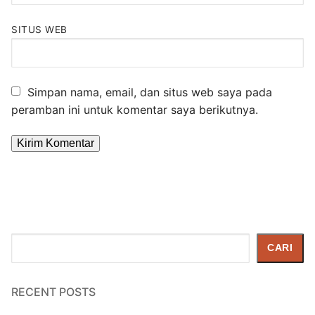
SITUS WEB
Simpan nama, email, dan situs web saya pada
peramban ini untuk komentar saya berikutnya.
Cari
CARI
RECENT POSTS