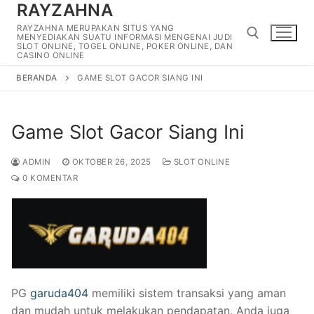
RAYZAHNA
Lompat
ke
RAYZAHNA MERUPAKAN SITUS YANG
MENYEDIAKAN SUATU INFORMASI MENGENAI JUDI
konten
SLOT ONLINE, TOGEL ONLINE, POKER ONLINE, DAN
CASINO ONLINE
BERANDA
GAME SLOT GACOR SIANG INI
Cari:
Game Slot Gacor Siang Ini
ADMIN
OKTOBER 26, 2025
SLOT ONLINE
0 KOMENTAR
PG
garuda404
memiliki sistem transaksi yang aman
dan mudah untuk melakukan pendapatan. Anda juga