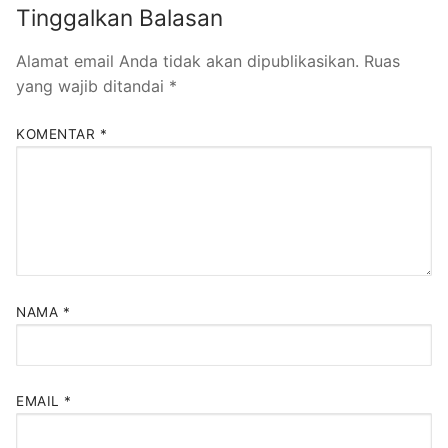
Tinggalkan Balasan
Alamat email Anda tidak akan dipublikasikan.
Ruas
yang wajib ditandai
*
KOMENTAR
*
NAMA
*
EMAIL
*