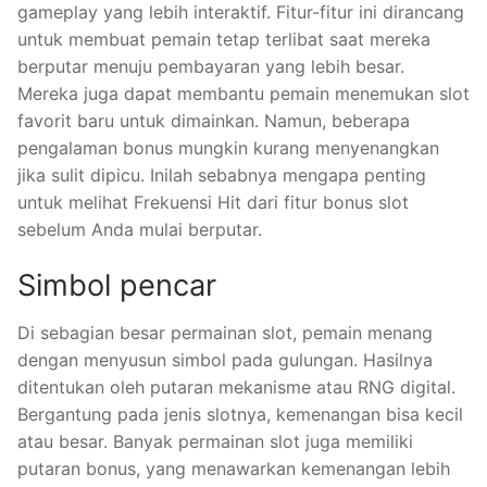
gameplay yang lebih interaktif. Fitur-fitur ini dirancang
untuk membuat pemain tetap terlibat saat mereka
berputar menuju pembayaran yang lebih besar.
Mereka juga dapat membantu pemain menemukan slot
favorit baru untuk dimainkan. Namun, beberapa
pengalaman bonus mungkin kurang menyenangkan
jika sulit dipicu. Inilah sebabnya mengapa penting
untuk melihat Frekuensi Hit dari fitur bonus slot
sebelum Anda mulai berputar.
Simbol pencar
Di sebagian besar permainan slot, pemain menang
dengan menyusun simbol pada gulungan. Hasilnya
ditentukan oleh putaran mekanisme atau RNG digital.
Bergantung pada jenis slotnya, kemenangan bisa kecil
atau besar. Banyak permainan slot juga memiliki
putaran bonus, yang menawarkan kemenangan lebih