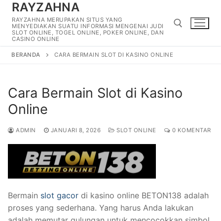
RAYZAHNA
Lompat
ke
RAYZAHNA MERUPAKAN SITUS YANG
MENYEDIAKAN SUATU INFORMASI MENGENAI JUDI
konten
SLOT ONLINE, TOGEL ONLINE, POKER ONLINE, DAN
CASINO ONLINE
BERANDA
CARA BERMAIN SLOT DI KASINO ONLINE
Cari:
Cara Bermain Slot di Kasino
Online
ADMIN
JANUARI 8, 2026
SLOT ONLINE
0 KOMENTAR
Bermain
slot gacor
di kasino online BETON138 adalah
proses yang sederhana. Yang harus Anda lakukan
adalah memutar gulungan untuk mencocokkan simbol