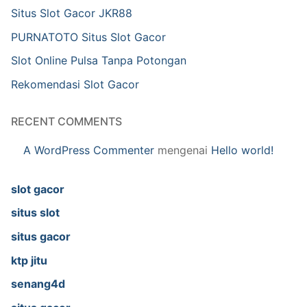
Situs Slot Gacor JKR88
PURNATOTO Situs Slot Gacor
Slot Online Pulsa Tanpa Potongan
Rekomendasi Slot Gacor
RECENT COMMENTS
A WordPress Commenter
mengenai
Hello world!
slot gacor
situs slot
situs gacor
ktp jitu
senang4d