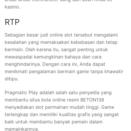
kasino.
RTP
Sebagian besar judi online slot tersebut mengalami
kesalahan yang memaksakan kebebasan dan tetap
bermain. Oleh karena itu, sangat penting untuk
mewaspadai kemungkinan bahaya dan cara
menghindarinya. Dengan cara ini, Anda dapat
menikmati pengalaman bermain game tanpa khawatir
ditipu.
Pragmatic Play adalah salah satu penyedia yang
membantu situs bola online resmi BETON138
menyediakan slot permainan mudah tinggi. Game
terlengkap dan memiliki kualitas grafis yang sangat
baik untuk membantu banyak pemain dalam
memainkannya.