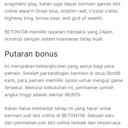
pragmatic play, kalian juga dapat bermain games slot
online seperti Great blue, dolphin reef, crystal crater,
highway king, bonus bear, and god of wealth.
BETON138 memiliki layanan transaksi yang 24jam
nonstop dengan sistem keamanan tetap kuat.
Putaran bonus
Ini merupakan kebangkrutan yang serius bagi para
pemain. Setelah pertandingan bermain di situs Slot88
kami, para pemain memiliki opisin untuk menguji game
tersebut. Menurut kebutuhan ini, permainan jumlah
angka tinggi adalah sekitar 96,80%.
Kalian harus memanjat tahap ini yang tepat untuk
bermain judi slot online di BETON138. Sebuah satu
dari permainan judi slot online terbaik dan terpercaya