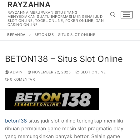
RAYZAHNA
Lompat
ke
RAYZAHNA MERUPAKAN SITUS YANG
MENYEDIAKAN SUATU INFORMASI MENGENAI JUDI
konten
SLOT ONLINE, TOGEL ONLINE, POKER ONLINE, DAN
CASINO ONLINE
BERANDA
BETON138 – SITUS SLOT ONLINE
Cari:
BETON138 – Situs Slot Online
ADMIN
NOVEMBER 22, 2025
SLOT ONLINE
0 KOMENTAR
beton138
situs judi slot online terlengkap memiliki
ribuan permainan game mesin slot pragmatic play
yang memungkinkan banyak bettor. Selain game