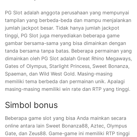
PG Slot adalah anggota perusahaan yang mempunyai
tampilan yang berbeda-beda dan mampu menjalankan
jumlah jackpot besar. Tidak hanya jumlah jackpot
tinggi, PG Slot juga menyediakan beberapa game
gambar bersama-sama yang bisa dimainkan dengan
tanda bersama tanpa batas. Beberapa permainan yang
dimainkan oleh PG Slot adalah Great Rhino Megaways,
Gates of Olympus, Starlight Princess, Sweet Bonanza,
Spaeman, dan Wild West Gold. Masing-masing
memiliki tema berbeda dan permainan unik. Apalagi
masing-masing memiliki win rate dan RTP yang tinggi.
Simbol bonus
Beberapa game slot yang bisa Anda mainkan secara
online antara lain Sweet Bonanza88, Aztec, Olympus
Gate, dan Zeus88. Game-game ini memiliki RTP tinggi