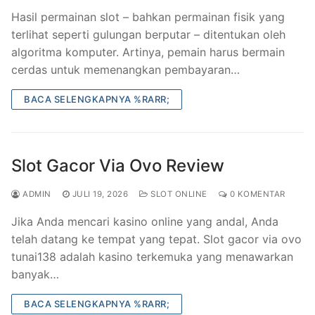
Hasil permainan slot – bahkan permainan fisik yang
terlihat seperti gulungan berputar – ditentukan oleh
algoritma komputer. Artinya, pemain harus bermain
cerdas untuk memenangkan pembayaran…
BACA SELENGKAPNYA %RARR;
Slot Gacor Via Ovo Review
ADMIN
JULI 19, 2026
SLOT ONLINE
0 KOMENTAR
Jika Anda mencari kasino online yang andal, Anda
telah datang ke tempat yang tepat. Slot gacor via ovo
tunai138 adalah kasino terkemuka yang menawarkan
banyak…
BACA SELENGKAPNYA %RARR;