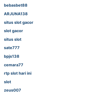
bebasbet88
ARJUNA138
situs slot gacor
slot gacor
situs slot
sate777
bpjs138
cemara77
rtp slot hari ini
slot
zeus007