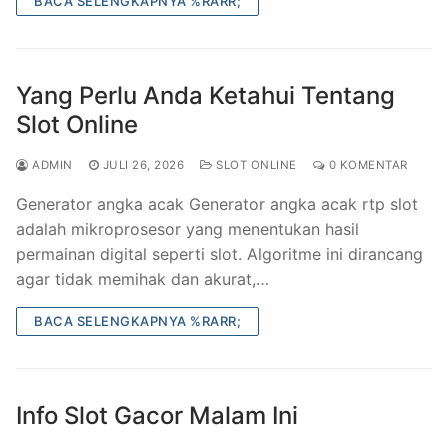
BACA SELENGKAPNYA %RARR;
Yang Perlu Anda Ketahui Tentang
Slot Online
ADMIN
JULI 26, 2026
SLOT ONLINE
0 KOMENTAR
Generator angka acak Generator angka acak rtp slot
adalah mikroprosesor yang menentukan hasil
permainan digital seperti slot. Algoritme ini dirancang
agar tidak memihak dan akurat,…
BACA SELENGKAPNYA %RARR;
Info Slot Gacor Malam Ini